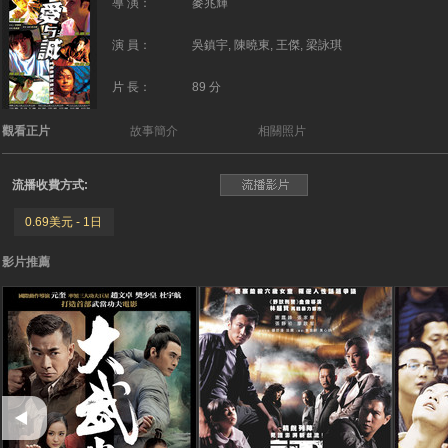
導 演：
麥兆輝
演 員：
吳鎮宇, 陳曉東, 王傑, 梁詠琪
片 長：
89 分
觀看正片
故事簡介
相關照片
流播收費方式:
0.69美元 - 1日
影片推薦