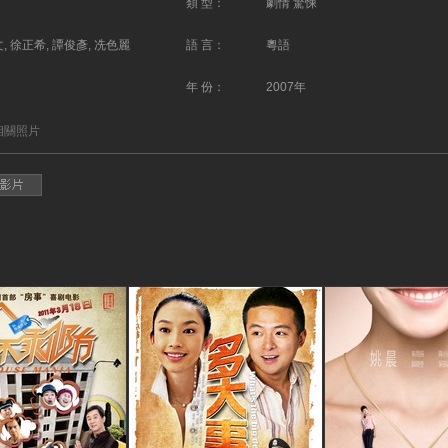
類 型：
劇情 驚悚
, 徐正希, 譚俊彥, 冼色麗
語 言：
粵語
年 份：
2007年
相關照片
觀看電影預告