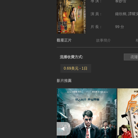
導 演：
黎妙雪
演 員：
鐘欣桐, 譚耀文
片 長：
99 分
觀看正片
故事簡介
流播收費方式:
0.69美元 - 1日
影片推薦