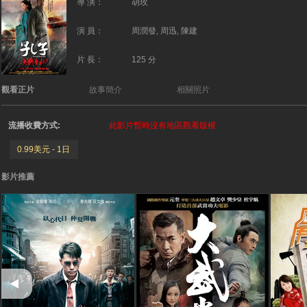
導 演：
胡玫
演 員：
周潤發, 周迅, 陳建
片 長：
125 分
觀看正片
故事簡介
相關照片
流播收費方式:
此影片暫時沒有地區觀看版權
0.99美元 - 1日
影片推薦